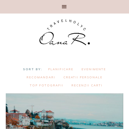
PLANIFICARE
EVENIMENTE
RECOMANDARI
CREATII PERSONALE
TOP FOTOGRAFII
RECENZII CARTI