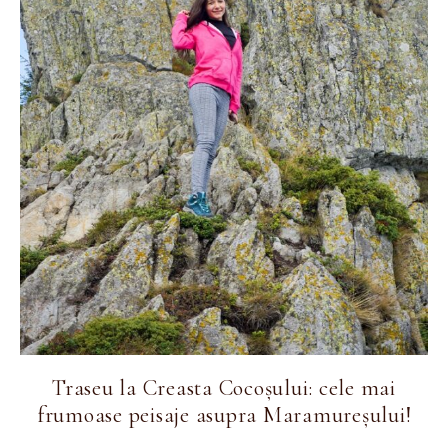
Traseu la Creasta Cocoșului: cele mai
frumoase peisaje asupra Maramureșului!