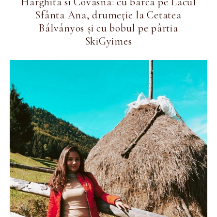
Harghita si Covasna: cu barca pe Lacul
Sfânta Ana, drumeție la Cetatea
Bálványos și cu bobul pe pârtia
SkiGyimes