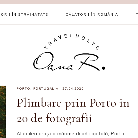
ORII ÎN STRĂINĂTATE
CĂLĂTORII ÎN ROMÂNIA
PORTO
,
PORTUGALIA
·
27.04.2020
Plimbare prin Porto in
20 de fotografii
Al doilea oraș ca mărime după capitală, Porto