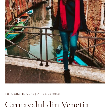
FOTOGRAFII
,
VENEȚIA
·
05.03.2018
Carnavalul din Venetia