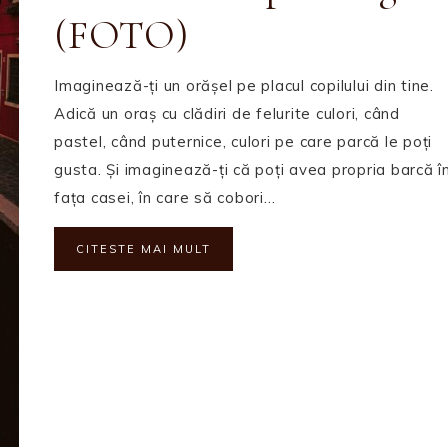
(FOTO)
Imaginează-ți un orășel pe placul copilului din tine.
Adică un oraș cu clădiri de felurite culori, când
pastel, când puternice, culori pe care parcă le poți
gusta. Și imaginează-ți că poți avea propria barcă î
fața casei, în care să cobori…
CITESTE MAI MULT